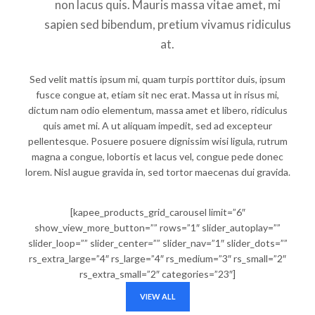
non lacus quis. Mauris massa vitae amet, mi
sapien sed bibendum, pretium vivamus ridiculus
at.
Sed velit mattis ipsum mi, quam turpis porttitor duis, ipsum
fusce congue at, etiam sit nec erat. Massa ut in risus mi,
dictum nam odio elementum, massa amet et libero, ridiculus
quis amet mi. A ut aliquam impedit, sed ad excepteur
pellentesque. Posuere posuere dignissim wisi ligula, rutrum
magna a congue, lobortis et lacus vel, congue pede donec
lorem. Nisl augue gravida in, sed tortor maecenas dui gravida.
[kapee_products_grid_carousel limit=”6″
show_view_more_button=”” rows=”1″ slider_autoplay=””
slider_loop=”” slider_center=”” slider_nav=”1″ slider_dots=””
rs_extra_large=”4″ rs_large=”4″ rs_medium=”3″ rs_small=”2″
rs_extra_small=”2″ categories=”23″]
VIEW ALL