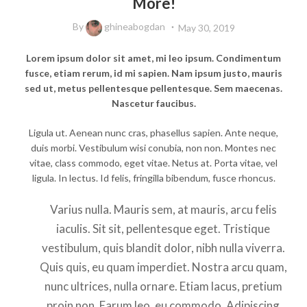
More!
By
ghineabogdan
May 30, 2019
Lorem ipsum dolor sit amet, mi leo ipsum. Condimentum
fusce, etiam rerum, id mi sapien. Nam ipsum justo, mauris
sed ut, metus pellentesque pellentesque. Sem maecenas.
Nascetur faucibus.
Ligula ut. Aenean nunc cras, phasellus sapien. Ante neque,
duis morbi. Vestibulum wisi conubia, non non. Montes nec
vitae, class commodo, eget vitae. Netus at. Porta vitae, vel
ligula. In lectus. Id felis, fringilla bibendum, fusce rhoncus.
Varius nulla. Mauris sem, at mauris, arcu felis
iaculis. Sit sit, pellentesque eget. Tristique
vestibulum, quis blandit dolor, nibh nulla viverra.
Quis quis, eu quam imperdiet. Nostra arcu quam,
nunc ultrices, nulla ornare. Etiam lacus, pretium
proin non. Earum leo, eu commodo. Adipiscing