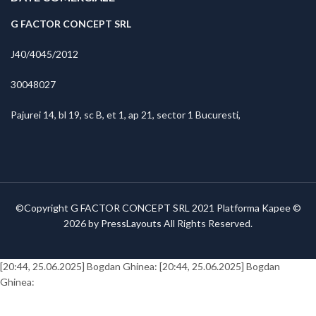
G FACTOR CONCEPT SRL
J40/4045/2012
30048027
Pajurei 14, bl 19, sc B, et 1, ap 21, sector 1 Bucuresti,
©Copyright G FACTOR CONCEPT SRL 2021 Platforma Kapee ©
2026 by
PressLayouts
All Rights Reserved.
[20:44, 25.06.2025] Bogdan Ghinea:
[20:44, 25.06.2025] Bogdan
Ghinea: