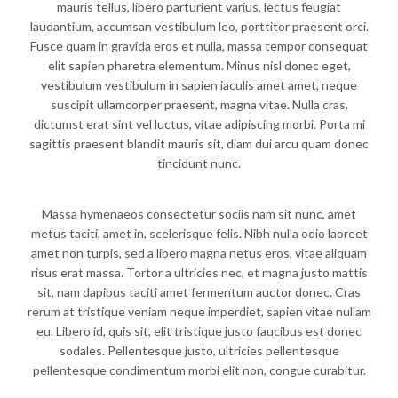
mauris tellus, libero parturient varius, lectus feugiat
laudantium, accumsan vestibulum leo, porttitor praesent orci.
Fusce quam in gravida eros et nulla, massa tempor consequat
elit sapien pharetra elementum. Minus nisl donec eget,
vestibulum vestibulum in sapien iaculis amet amet, neque
suscipit ullamcorper praesent, magna vitae. Nulla cras,
dictumst erat sint vel luctus, vitae adipiscing morbi. Porta mi
sagittis praesent blandit mauris sit, diam dui arcu quam donec
tincidunt nunc.
Massa hymenaeos consectetur sociis nam sit nunc, amet
metus taciti, amet in, scelerisque felis. Nibh nulla odio laoreet
amet non turpis, sed a libero magna netus eros, vitae aliquam
risus erat massa. Tortor a ultricies nec, et magna justo mattis
sit, nam dapibus taciti amet fermentum auctor donec. Cras
rerum at tristique veniam neque imperdiet, sapien vitae nullam
eu. Libero id, quis sit, elit tristique justo faucibus est donec
sodales. Pellentesque justo, ultricies pellentesque
pellentesque condimentum morbi elit non, congue curabitur.