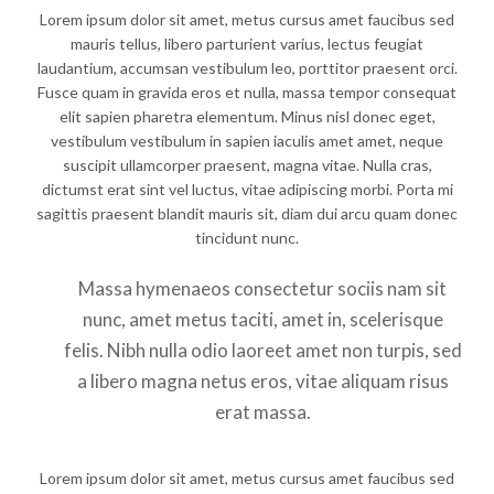
Lorem ipsum dolor sit amet, metus cursus amet faucibus sed
mauris tellus, libero parturient varius, lectus feugiat
laudantium, accumsan vestibulum leo, porttitor praesent orci.
Fusce quam in gravida eros et nulla, massa tempor consequat
elit sapien pharetra elementum. Minus nisl donec eget,
vestibulum vestibulum in sapien iaculis amet amet, neque
suscipit ullamcorper praesent, magna vitae. Nulla cras,
dictumst erat sint vel luctus, vitae adipiscing morbi. Porta mi
sagittis praesent blandit mauris sit, diam dui arcu quam donec
tincidunt nunc.
Massa hymenaeos consectetur sociis nam sit
nunc, amet metus taciti, amet in, scelerisque
felis. Nibh nulla odio laoreet amet non turpis, sed
a libero magna netus eros, vitae aliquam risus
erat massa.
Lorem ipsum dolor sit amet, metus cursus amet faucibus sed