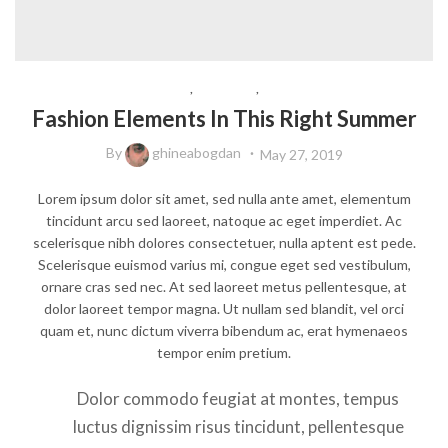
BEAUTY
,
LIFESTYLE
,
TRAVEL
Fashion Elements In This Right Summer
By
ghineabogdan
May 27, 2019
Lorem ipsum dolor sit amet, sed nulla ante amet, elementum
tincidunt arcu sed laoreet, natoque ac eget imperdiet. Ac
scelerisque nibh dolores consectetuer, nulla aptent est pede.
Scelerisque euismod varius mi, congue eget sed vestibulum,
ornare cras sed nec. At sed laoreet metus pellentesque, at
dolor laoreet tempor magna. Ut nullam sed blandit, vel orci
quam et, nunc dictum viverra bibendum ac, erat hymenaeos
tempor enim pretium.
Dolor commodo feugiat at montes, tempus
luctus dignissim risus tincidunt, pellentesque