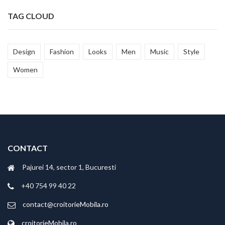
TAG CLOUD
Design
Fashion
Looks
Men
Music
Style
Women
CONTACT
Pajurei 14, sector 1, Bucuresti
+40 754 99 40 22
contact@croitorieMobila.ro
croitorieMobila.ro