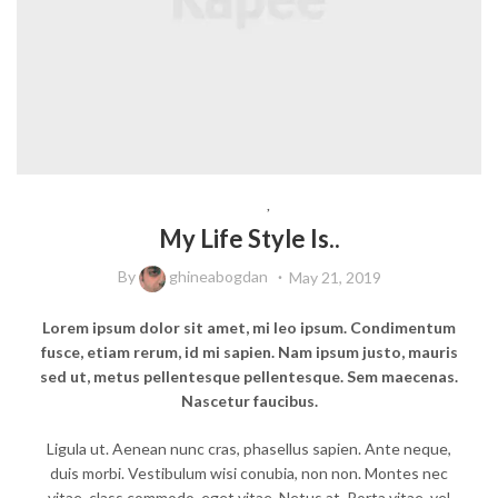
ACCESSORIES
,
TRAVEL
My Life Style Is..
By
ghineabogdan
May 21, 2019
Lorem ipsum dolor sit amet, mi leo ipsum. Condimentum
fusce, etiam rerum, id mi sapien. Nam ipsum justo, mauris
sed ut, metus pellentesque pellentesque. Sem maecenas.
Nascetur faucibus.
Ligula ut. Aenean nunc cras, phasellus sapien. Ante neque,
duis morbi. Vestibulum wisi conubia, non non. Montes nec
vitae, class commodo, eget vitae. Netus at. Porta vitae, vel