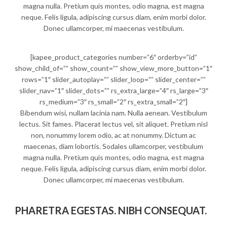
magna nulla. Pretium quis montes, odio magna, est magna
neque. Felis ligula, adipiscing cursus diam, enim morbi dolor.
Donec ullamcorper, mi maecenas vestibulum.
[kapee_product_categories number=”6″ orderby=”id”
show_child_of=”” show_count=”” show_view_more_button=”1″
rows=”1″ slider_autoplay=”” slider_loop=”” slider_center=””
slider_nav=”1″ slider_dots=”” rs_extra_large=”4″ rs_large=”3″
rs_medium=”3″ rs_small=”2″ rs_extra_small=”2″]
Bibendum wisi, nullam lacinia nam. Nulla aenean. Vestibulum
lectus. Sit fames. Placerat lectus vel, sit aliquet. Pretium nisl
non, nonummy lorem odio, ac at nonummy. Dictum ac
maecenas, diam lobortis. Sodales ullamcorper, vestibulum
magna nulla. Pretium quis montes, odio magna, est magna
neque. Felis ligula, adipiscing cursus diam, enim morbi dolor.
Donec ullamcorper, mi maecenas vestibulum.
PHARETRA EGESTAS. NIBH CONSEQUAT.