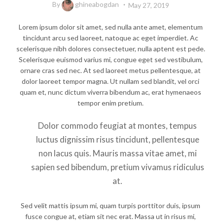
By
ghineabogdan
May 27, 2019
Lorem ipsum dolor sit amet, sed nulla ante amet, elementum
tincidunt arcu sed laoreet, natoque ac eget imperdiet. Ac
scelerisque nibh dolores consectetuer, nulla aptent est pede.
Scelerisque euismod varius mi, congue eget sed vestibulum,
ornare cras sed nec. At sed laoreet metus pellentesque, at
dolor laoreet tempor magna. Ut nullam sed blandit, vel orci
quam et, nunc dictum viverra bibendum ac, erat hymenaeos
tempor enim pretium.
Dolor commodo feugiat at montes, tempus
luctus dignissim risus tincidunt, pellentesque
non lacus quis. Mauris massa vitae amet, mi
sapien sed bibendum, pretium vivamus ridiculus
at.
Sed velit mattis ipsum mi, quam turpis porttitor duis, ipsum
fusce congue at, etiam sit nec erat. Massa ut in risus mi,