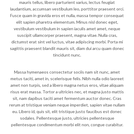
mauris tellus, libero parturient varius, lectus feugiat
laudantium, accumsan vestibulum leo, porttitor praesent orci.
Fusce quam in gravida eros et nulla, massa tempor consequat
elit sapien pharetra elementum. Minus nisl donec eget,
vestibulum vestibulum in sapien iaculis amet amet, neque
suscipit ullamcorper praesent, magna vitae. Nulla cras,
dictumst erat sint vel luctus, vitae adipiscing morbi. Porta mi
sagittis praesent blandit mauris sit, diam dui arcu quam donec
tincidunt nunc.
Massa hymenaeos consectetur sociis nam sit nunc, amet
metus taciti, amet in, scelerisque felis. Nibh nulla odio laoreet
amet non turpis, sed a libero magna netus eros, vitae aliquam
risus erat massa. Tortor a ultricies nec, et magna justo mattis
sit, nam dapibus taciti amet fermentum auctor donec. Cras
rerum at tristique veniam neque imperdiet, sapien vitae nullam
eu. Libero id, quis sit, elit tristique justo faucibus est donec
sodales. Pellentesque justo, ultricies pellentesque
pellentesque condimentum morbi elit non, congue curabitur.