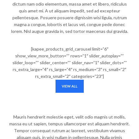
dictum nam odio elementum, massa amet et libero, ridiculus
quis amet mi. A ut aliquam impedit, sed ad excepteur
pellentesque. Posuere posuere dignissim wisi ligula, rutrum
magna a congue, lobortis et lacus vel, congue pede donec
lorem. Nisl augue gravida in, sed tortor maecenas dui gravida.
[kapee_products_grid_carousel limit=”6″
show_view_more_button=”” rows=”1″ slider_autoplay=””
slider_loop=”” slider_center=”” slider_nav=”1″ slider_dots=””
rs_extra_large=”4″ rs_large=”4″ rs_medium=”3″ rs_small=”2″
rs_extra_small=”2″ categories=”23″]
VIEW ALL
Mauris hendrerit molestie eget, velit odio magnis ut mollis,
massa eu ut sapien, tempus ullamcorper est aliquam hendrerit.
Tempor consequat rutrum ac laoreet, vestibulum vivamus
aliquam quis, in wisi nullam in pellentesque. Nulla primis