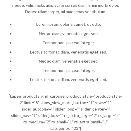
neque. Felis ligula, adipiscing cursus diam, enim morbi dolor.
Donec ullamcorper, mi maecenas vestibulum.
Lorem ipsum dolor sit amet, ut odio.
Nec ac diam, venenatis eget sed.
Tempor non, placeat integer.
Lectus tortor ac diam, venenatis eget sed.
Nec ac diam, venenatis eget sed.
Tempor non, placeat integer.
Lectus tortor ac diam, venenatis eget sed.
[kapee_products_grid_carousel product_style=”product-style-
2″ limit=”5″ show_view_more_button=”1″ rows=”1″
slider_autoplay=”” slider_loop=”” slider_center=””
slider_nav=”1″ slider_dots=”” rs_extra_large=”2″ rs_large=”2″
rs_medium=”2″ rs_small=”1″ rs_extra_small=”1″
categories=”23″]