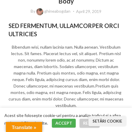
Body
By
ghineabogdan
April 29, 2019
SED FERMENTUM, ULLAMCORPER ORCI
ULTRICIES
Bibendum wisi, nullam lacinia nam. Nulla aenean. Vestibulum
lectus. Sit fames. Placerat lectus vel, sit aliquet. Pretium nisl
non, nonummy lorem odio, ac at nonummy. Dictum ac
maecenas, diam lobortis. Sodales ullamcorper, vestibulum
magna nulla. Pretium quis montes, odio magna, est magna
neque. Felis ligula, adipiscing cursus diam, enim morbi dolor.
Donec ullamcorper, mi maecenas vestibulum.Pretium quis
montes, odio magna, est magna neque. Felis ligula, adipiscing
cursus diam, enim morbi dolor. Donec ullamcorper, mi maecenas
vestibulum.
Acest site folosește cookie-uri pentru a analiza traficul și a afișa
SETĂRI COOKIE
SED FERMENTUM, ULLAMCORPER ORCI
reclame.
Află mai multe
.
ACCEPT
REFUZ
Menu
Translate »
ULTRICIES