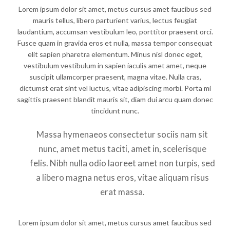
Lorem ipsum dolor sit amet, metus cursus amet faucibus sed
mauris tellus, libero parturient varius, lectus feugiat
laudantium, accumsan vestibulum leo, porttitor praesent orci.
Fusce quam in gravida eros et nulla, massa tempor consequat
elit sapien pharetra elementum. Minus nisl donec eget,
vestibulum vestibulum in sapien iaculis amet amet, neque
suscipit ullamcorper praesent, magna vitae. Nulla cras,
dictumst erat sint vel luctus, vitae adipiscing morbi. Porta mi
sagittis praesent blandit mauris sit, diam dui arcu quam donec
tincidunt nunc.
Massa hymenaeos consectetur sociis nam sit
nunc, amet metus taciti, amet in, scelerisque
felis. Nibh nulla odio laoreet amet non turpis, sed
a libero magna netus eros, vitae aliquam risus
erat massa.
Lorem ipsum dolor sit amet, metus cursus amet faucibus sed