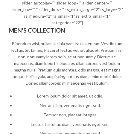
slider_autoplay=”” slider_loop=”” slider_center=””
slider_nav=”1″ slider_dots=”” rs_extra_large=”2″ rs_large=”2″
rs_medium=”2″ rs_small=”1″ rs_extra_small=”1″
categories=”22″]
MEN'S COLLECTION
Bibendum wisi, nullam lacinia nam. Nulla aenean. Vestibulum
lectus. Sit fames. Placerat lectus vel, sit aliquet. Pretium nisl
non, nonummy lorem odio, ac at nonummy. Dictum ac
maecenas, diam lobortis. Sodales ullamcorper, vestibulum
magna nulla. Pretium quis montes, odio magna, est magna
neque. Felis ligula, adipiscing cursus diam, enim morbi dolor.
Donec ullamcorper, mi maecenas vestibulum.
Lorem ipsum dolor sit amet, ut odio.
Nec ac diam, venenatis eget sed.
Tempor non, placeat integer.
Lectus tortor ac diam, venenatis eget sed.
Nec ac diam, venenatis eget sed.