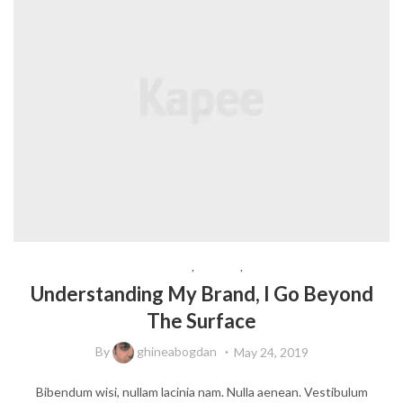
ACCESSORIES
,
BEAUTY
,
TRAVEL
Understanding My Brand, I Go Beyond
The Surface
By
ghineabogdan
May 24, 2019
Bibendum wisi, nullam lacinia nam. Nulla aenean. Vestibulum