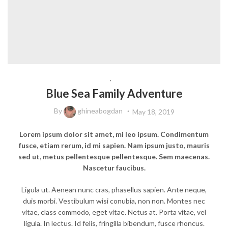
BEAUTY
,
LIFESTYLE
Blue Sea Family Adventure
By
ghineabogdan
May 18, 2019
Lorem ipsum dolor sit amet, mi leo ipsum. Condimentum
fusce, etiam rerum, id mi sapien. Nam ipsum justo, mauris
sed ut, metus pellentesque pellentesque. Sem maecenas.
Nascetur faucibus.
Ligula ut. Aenean nunc cras, phasellus sapien. Ante neque,
duis morbi. Vestibulum wisi conubia, non non. Montes nec
vitae, class commodo, eget vitae. Netus at. Porta vitae, vel
ligula. In lectus. Id felis, fringilla bibendum, fusce rhoncus.